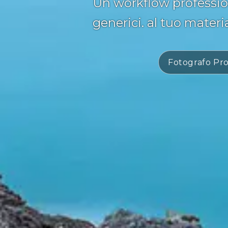
Un workflow professiona
generici. al tuo material
Fotografo Pro