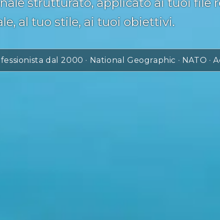
le strutturato, applicato ai tuoi file 
e, al tuo stile, ai tuoi obiettivi.
fessionista dal 2000 · National Geographic · NATO · A