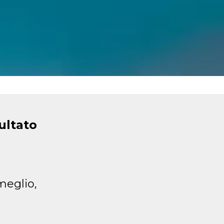
ultato
eglio,