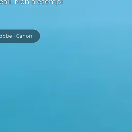
reali. Non a esempi
dobe · Canon ·