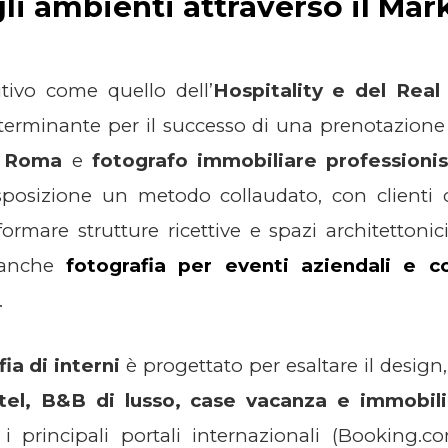
gli ambienti attraverso il Mar
ivo come quello dell’
Hospitality e del Real
eterminante per il successo di una prenotazion
a Roma
e
fotografo immobiliare professioni
isposizione un metodo collaudato, con client
ormare strutture ricettive e spazi architettonici 
a anche
fotografia per eventi aziendali e c
.
ia di interni
è progettato per esaltare il design,
tel, B&B di lusso, case vacanza e immobili
r i principali portali internazionali (Booking.c